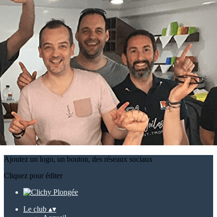
Exporter les lignes sélectionnées
Exporter toutes les colonnes
Exporter uniquement les colonnes affichées
Menu
?>
Images de la page d'accueil
Cliquez pour éditer
Ajoutez un logo, un bouton, des réseaux sociaux
Cliquez pour éditer
Le club
▴
▾