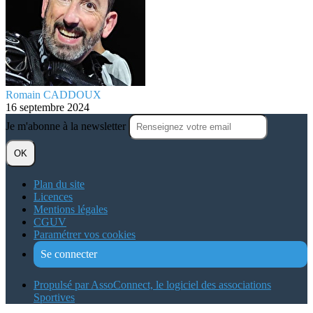
Romain CADDOUX
16 septembre 2024
Je m'abonne à la newsletter
OK
Plan du site
Licences
Mentions légales
CGUV
Paramétrer vos cookies
Se connecter
Propulsé par AssoConnect, le logiciel des associations
Sportives