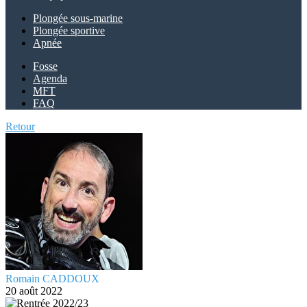
Plongée sous-marine
Plongée sportive
Apnée
Fosse
Agenda
MFT
FAQ
Retour
Romain CADDOUX
20 août 2022