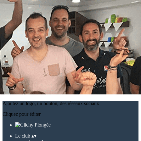
Exporter les lignes sélectionnées
Exporter toutes les colonnes
Exporter uniquement les colonnes affichées
Menu
?>
Images de la page d'accueil
Cliquez pour éditer
Ajoutez un logo, un bouton, des réseaux sociaux
Cliquez pour éditer
Le club
▴
▾