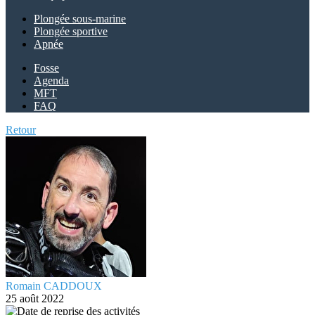
Plongée sous-marine
Plongée sportive
Apnée
Fosse
Agenda
MFT
FAQ
Retour
Romain CADDOUX
25 août 2022